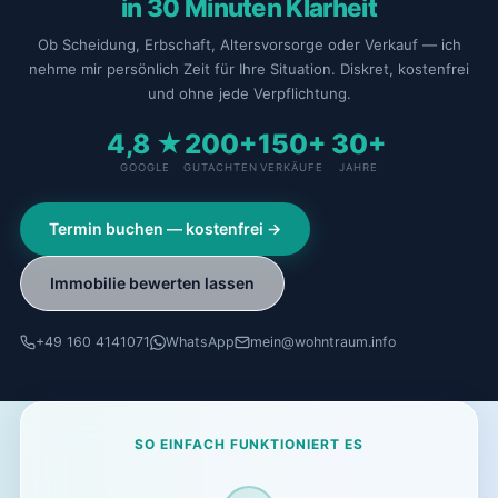
in 30 Minuten Klarheit
Ob Scheidung, Erbschaft, Altersvorsorge oder Verkauf — ich
nehme mir persönlich Zeit für Ihre Situation. Diskret, kostenfrei
und ohne jede Verpflichtung.
4,8 ★
200+
150+
30+
GOOGLE
GUTACHTEN
VERKÄUFE
JAHRE
Termin buchen — kostenfrei →
Immobilie bewerten lassen
+49 160 4141071
WhatsApp
mein@wohntraum.info
SO EINFACH FUNKTIONIERT ES